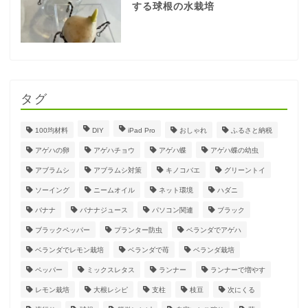
する球根の水栽培
タグ
100均材料
DIY
iPad Pro
おしゃれ
ふるさと納税
アゲハの卵
アゲハチョウ
アゲハ蝶
アゲハ蝶の幼虫
アブラムシ
アブラムシ対策
キノコバエ
グリーントイ
ソーイング
ニームオイル
ネット環境
ハダニ
バナナ
バナナジュース
パソコン関連
ブラック
ブラックペッパー
プランター防虫
ベランダでアゲハ
ベランダでレモン栽培
ベランダで苺
ベランダ栽培
ペッパー
ミックスレタス
ランナー
ランナーで増やす
レモン栽培
大根レシピ
支柱
枝豆
次にくる