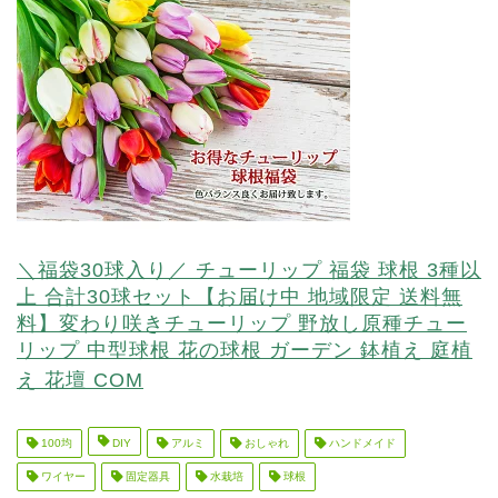
＼福袋30球入り／ チューリップ 福袋 球根 3種以
上 合計30球セット【お届け中 地域限定 送料無
料】変わり咲きチューリップ 野放し原種チュー
リップ 中型球根 花の球根 ガーデン 鉢植え 庭植
え 花壇 COM
100均
DIY
アルミ
おしゃれ
ハンドメイド
ワイヤー
固定器具
水栽培
球根