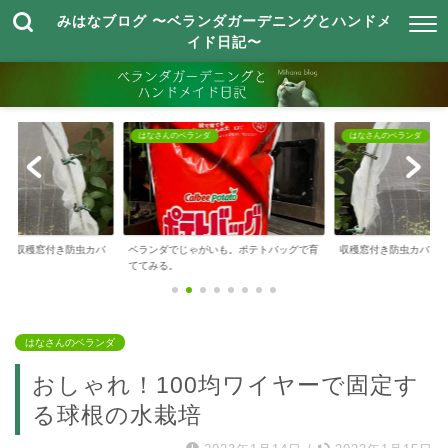
みはなブログ 〜ベランダガーデニングとハンドメ
イド日記〜
ダ
はなさんのベランダ
はなさんのハンドメイド
がいも。ポテトバッグで育
収穫窓付き防虫カバー その後
【100均】セリアの
のステッチガイド...
はなさんのベランダ
おしゃれ！100均ワイヤーで固定す
る球根の水栽培