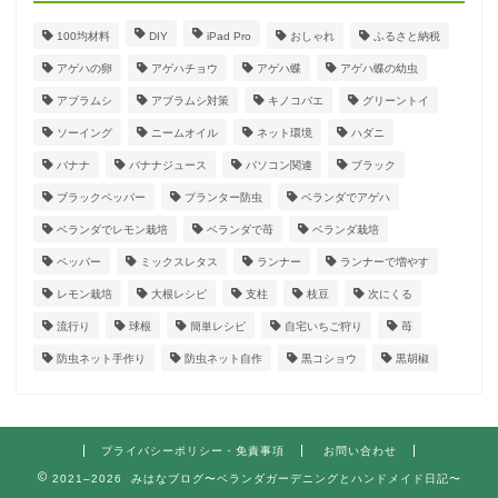
100均材料
DIY
iPad Pro
おしゃれ
ふるさと納税
アゲハの卵
アゲハチョウ
アゲハ蝶
アゲハ蝶の幼虫
アブラムシ
アブラムシ対策
キノコバエ
グリーントイ
ソーイング
ニームオイル
ネット環境
ハダニ
バナナ
バナナジュース
パソコン関連
ブラック
ブラックペッパー
プランター防虫
ベランダでアゲハ
ベランダでレモン栽培
ベランダで苺
ベランダ栽培
ペッパー
ミックスレタス
ランナー
ランナーで増やす
レモン栽培
大根レシピ
支柱
枝豆
次にくる
流行り
球根
簡単レシピ
自宅いちご狩り
苺
防虫ネット手作り
防虫ネット自作
黒コショウ
黒胡椒
プライバシーポリシー・免責事項
お問い合わせ
2021–2026 みはなブログ〜ベランダガーデニングとハンドメイド日記〜