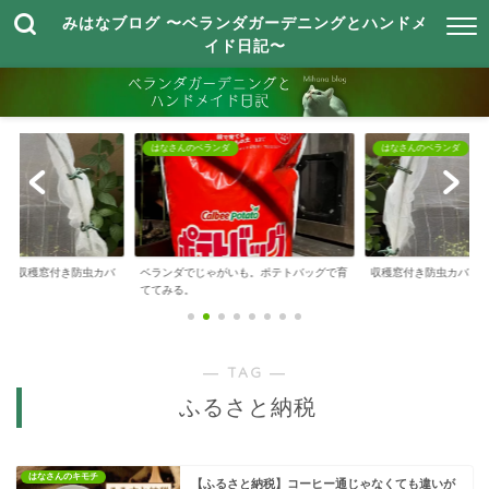
みはなブログ 〜ベランダガーデニングとハンドメ
イド日記〜
はなさんのベランダ
はなさんのベランダ
来る、収穫窓付き防虫カバ
ベランダでじゃがいも。ポテトバッグで育
収穫窓付き防虫カバー
ててみる。
― TAG ―
ふるさと納税
はなさんのキモチ
【ふるさと納税】コーヒー通じゃなくても違いが